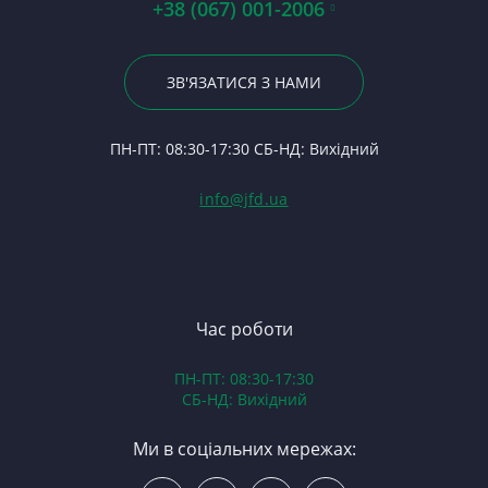
Р
На
+38 (067) 001-2006
Па
Гі
Р
С
Вк
23
Р
Вк
Вк
По
ЗВ'ЯЗАТИСЯ З НАМИ
С
П
Ше
24
Ф
Тя
П
ПН-ПТ: 08:30-17:30 СБ-НД: Вихідний
С
Ку
(Т
С
Гі
info@jfd.ua
75
З
П
З
ЯМ
З
К
З
В
Час роботи
Д
ПН-ПТ: 08:30-17:30
З
СБ-НД: Вихідний
З
К
Ми в соціальних мережах:
Р