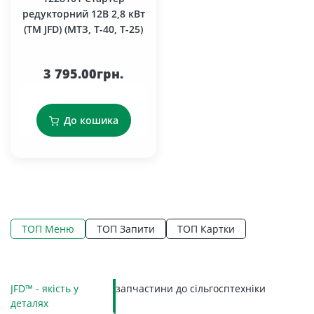
редукторний 12В 2,8 кВт
(TM JFD) (МТЗ, Т-40, Т-25)
3 795.00грн.
До кошика
ТОП Меню
ТОП Запити
ТОП Картки
На
JFD™ - якість у
запчастини до сільгосптехніки
LE
Ко
Ко
П
Г
К
З
З
П
П
С
На
деталях
Тя
П
М
З
Вк
В