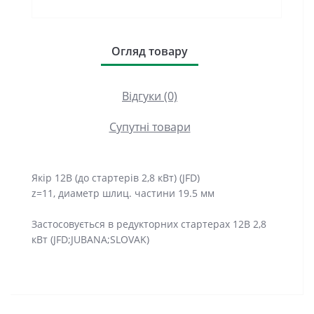
Огляд товару
Відгуки (0)
Супутні товари
Якір 12В (до стартерів 2,8 кВт) (JFD)
z=11, диаметр шлиц. частини 19.5 мм
Застосовується в редукторних стартерах 12В 2,8
кВт (JFD;JUBANA;SLOVAK)