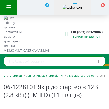
0
0
+38 (067) 001-2006
Замовити дзвінок
Стартери
Запчастини до стартерів ТМ
Якір стартера (ротор)
06-1228
06-1228101 Якір до стартерів 12В
(2,8 кВт) (TM JFD) (11 шліців)