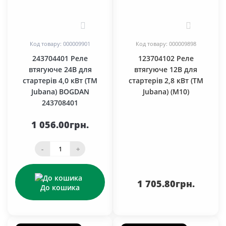
0
0
Код товару: 000009901
Код товару: 000009898
243704401 Реле
123704102 Реле
втягуюче 24В для
втягуюче 12В для
стартерів 4,0 кВт (TM
стартерів 2,8 кВт (TM
Jubana) BOGDAN
Jubana) (М10)
243708401
1 056.00грн.
-
+
1 705.80грн.
До кошика