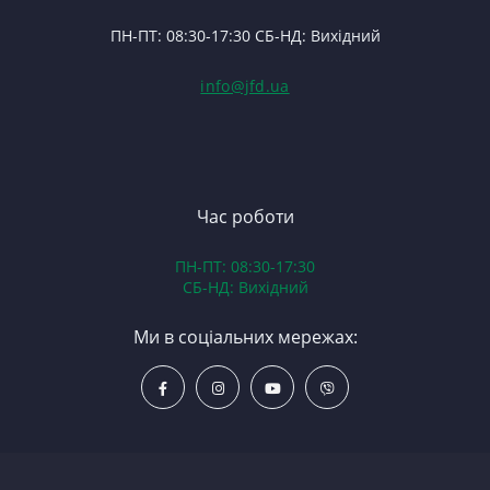
Ф
П
П
ПН-ПТ: 08:30-17:30 СБ-НД: Вихідний
С
К
(Т
С
Гі
info@jfd.ua
75
З
П
З
ЯМ
З
К
З
В
Час роботи
Д
ПН-ПТ: 08:30-17:30
З
СБ-НД: Вихідний
З
К
Ми в соціальних мережах:
Р
С