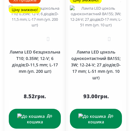
Хіт продажів
Ціну знижено!
Ціну знижено!
0
0
Лампа LED безцокольна
Лампа LED цоколь
T10; 0.35W; 12-V; 6
одноконтактний BA15S;
діодів;D-11,5 mm; L-17
3W; 12-24-V; 27 діодів;D-
mm (уп. 200 шт)
17 mm; L-51 mm (уп. 10
шт)
8.52грн.
93.00грн.
До
До
кошика
кошика