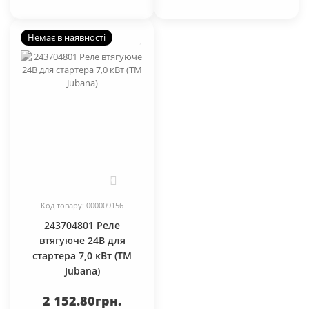
Немає в наявності
0
Код товару: 000009156
243704801 Реле
втягуюче 24В для
стартера 7,0 кВт (TM
Jubana)
2 152.80грн.