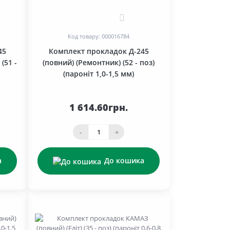
0
Код товару: 000016784
45
Комплект прокладок Д-245
(51 -
(повний) (Ремонтник) (52 - поз)
(пароніт 1,0-1,5 мм)
1 614.60грн.
-
+
а
До кошика