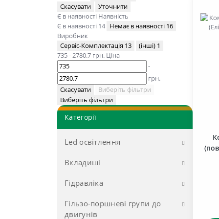
Скасувати
Уточнити
Є в наявності
Наявність
Є в наявності
14
Немає в наявності
16
Виробник
Сервіс-Комплектація
13
(інші)
1
735
-
2780.7
грн.
Ціна
-
грн.
Скасувати
Виберіть фільтри
Виберіть фільтри
Категорії
К
Led освітлення
(пов
Вкладиші
LED Лампочки, Ліхтарі
габаритів
Гідравліка
до двигунів Д-37 (Д-144)
LED Фари
до двигунів Д-65 (ЮМЗ)
Гільзо-поршневі групи до
Муфти, перехідники
Розпродаж LED лампочки
двигунів