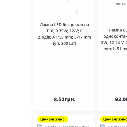
0
Лампа LED безцокольна
Лампа L
T10; 0.35W; 12-V; 6
одноконтак
діодів;D-11,5 mm; L-17 mm
3W; 12-24-V; 
(уп. 200 шт)
mm; L-51 mm
До
кошика
ко
8.52грн.
93.0
Ціну знижено!
Ціну знижено