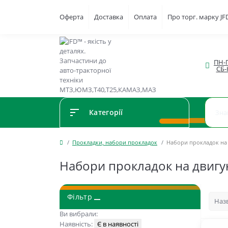
Оферта
Доставка
Оплата
Про торг. марку J
ПН-П
СБ-
Категорії
Прокладки, набори прокладок
Набори прокладок на
Набори прокладок на двигу
Фільтр
Ви вибрали:
Наявність:
Є в наявності