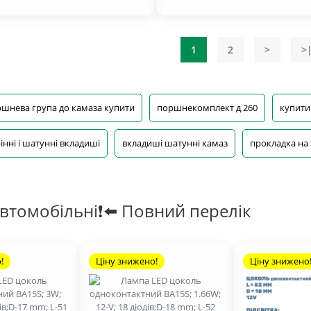
1
2
>
>
шнева група до камаза купити
поршнекомплект д 260
купити
інні і шатунні вкладиші
вкладиші шатунні камаз
прокладка на
втомобільні❗⬅️ Повний перелік
!
Ціну знижено!
Ціну знижено