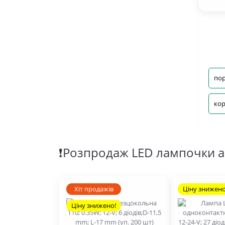
пор
кор
❗Розпродаж LED лампочки а
Хіт продажів
Ціну знижено
Ціну знижено!