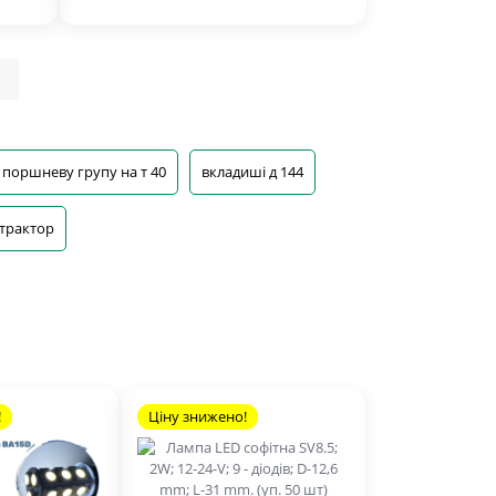
|
 поршневу групу на т 40
вкладиші д 144
 трактор
!
Ціну знижено!