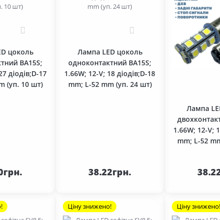
0
0
ED цоколь
Лампа LED цоколь
тний BA15S;
одноконтактний BA15S;
27 діодів;D-17
1.66W; 12-V; 18 діодів;D-18
 (уп. 10 шт)
mm; L-52 mm (уп. 24 шт)
Лампа LE
двохконтак
1.66W; 12-V; 
mm; L-52 mm
До
До
шика
кошика
кош
0грн.
38.22грн.
38.2
!
Ціну знижено!
Ціну знижено