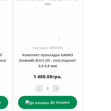
0
Код товару: 000005340
5
Комплект прокладок КАМАЗ
поз)
(повний) (Еліт) (35 - поз) (пароніт
0,6-0,8 мм)
1 480.08грн.
-
+
а
До кошика