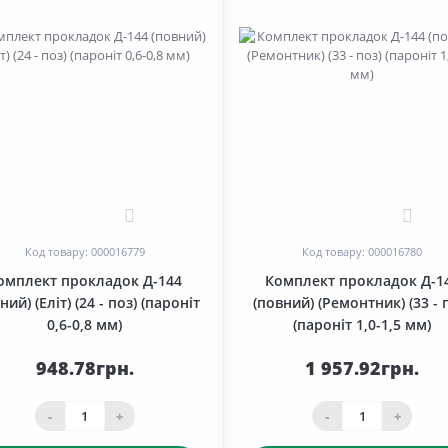
0
0
Код товару: 000016779
Код товару: 000016780
омплект прокладок Д-144
Комплект прокладок Д-1
ний) (Еліт) (24 - поз) (пароніт
(повний) (Ремонтник) (33 - 
0,6-0,8 мм)
(пароніт 1,0-1,5 мм)
948.78грн.
1 957.92грн.
-
+
-
+