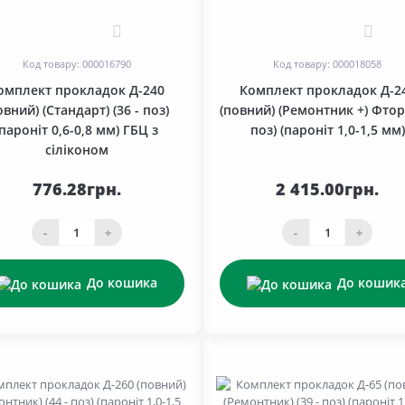
0
0
Код товару: 000016790
Код товару: 000018058
омплект прокладок Д-240
Комплект прокладок Д-2
овний) (Стандарт) (36 - поз)
(повний) (Ремонтник +) Фтор 
(пароніт 0,6-0,8 мм) ГБЦ з
поз) (пароніт 1,0-1,5 мм)
сіліконом
776.28грн.
2 415.00грн.
-
+
-
+
До кошика
До кошик