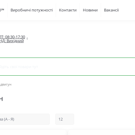
FD™
Виробничі потужності
Контакти
Новини
Вакансії
Т: 08:30-17:30

НД: Вихідний
 двигун
н