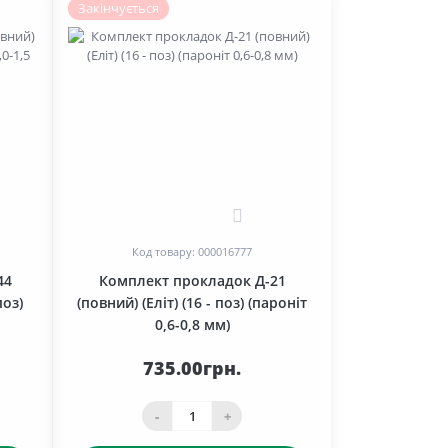
Закінчується
0
Код товару: 000016777
44
Комплект прокладок Д-21
поз)
(повний) (Еліт) (16 - поз) (пароніт
0,6-0,8 мм)
735.00грн.
-
+