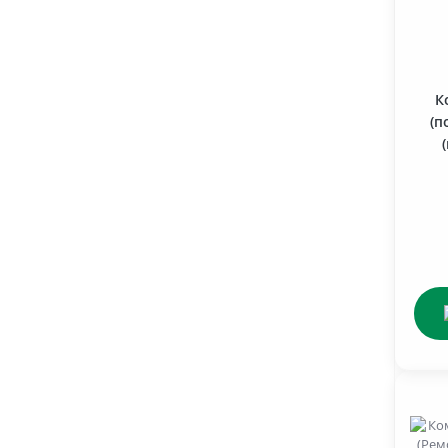
Стартери 24В (серія 5,0 кВт)
Раздаточна коробка (гр.18)
Стартери 24В (серія 7,0 кВт)
Рама трактора (гр.28)
Стартери 24В (серія 8,1 кВт)
К
Рульове управління (гр.34)
(п
Система живлення (гр. 11)
Система змазки (гр. 14)
Система охолодження (гр.13)
Фільтра