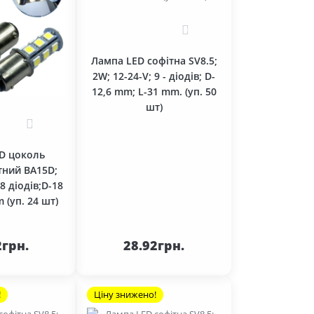
0
Лампа LED софітна SV8.5;
2W; 12-24-V; 9 - діодів; D-
12,6 mm; L-31 mm. (уп. 50
шт)
0
D цоколь
тний BA15D;
18 діодів;D-18
 (уп. 24 шт)
До
До
ика
кошика
2грн.
28.92грн.
!
Ціну знижено!