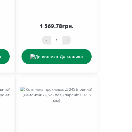
1 569.78грн.
-
+
а
До кошика