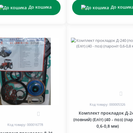
До кошика
До кошик
0
Код товару: 000005326
Комплект прокладок Д-2
0
(повний) (Еліт) (40 - поз) (па
Код товару: 000016778
0,6-0,8 мм)