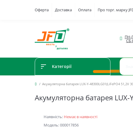
Оферта
Доставка
Оплата
Про торг. марку J
ПН-П
СБ-
Категорії
Акумуляторна батарея LUX-Y-48300LG01(LiFePO4 51,2V 3
Акумуляторна батарея LUX-Y
Наявність:
Немає в наявності
Модель: 000017856