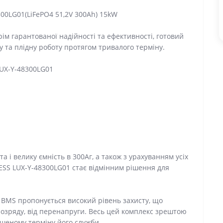
300LG01(LiFePO4 51,2V 300Ah) 15kW
рім гарантованої надійності та ефективності, готовий
ку та плідну роботу протягом тривалого терміну.
LUX-Y-48300LG01
 і велику ємність в 300Аг, а також з урахуванням усіх
yESS LUX-Y-48300LG01 стає відмінним рішення для
 BMS пропонується високий рівень захисту, що
ерозряду, від перенапруги. Весь цей комплекс зрештою
шеному терміну його служби.