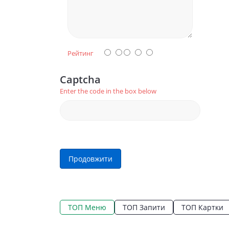
Рейтинг
Captcha
Enter the code in the box below
Продовжити
ТОП Меню
ТОП Запити
ТОП Картки