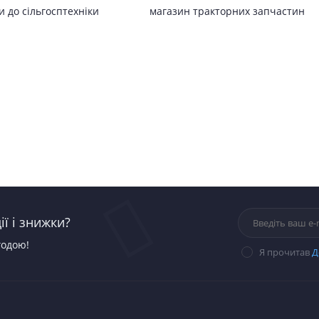
 до сільгосптехніки
магазин тракторних запчастин
ї і знижки?
годою!
Я прочитав
Д