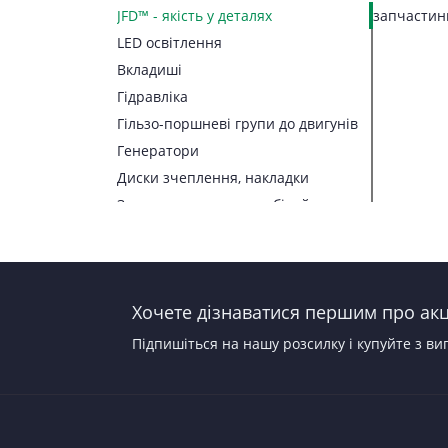
JFD™ - якість у деталях
запчастини
LED освітлення
Вкладиші
Гідравліка
Гільзо-поршневі групи до двигунів
Генератори
Диски зчеплення, накладки
Запчастини до автомобілей
Запчастини до тракторів
Паливна апаратура
Прокладки, набори прокладок
Хочете дізнаватися першим про акці
Стартери
Підпишіться на нашу розсилку і купуйте з ви