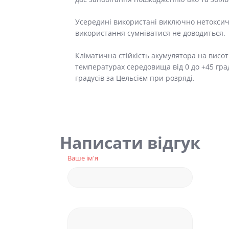
Усередині використані виключно нетоксичн
використання сумніватися не доводиться.
Кліматична стійкість акумулятора на висоті
температурах середовища від 0 до +45 граду
градусів за Цельсієм при розряді.
Написати відгук
Ваше ім'я