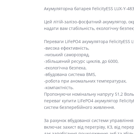
Акумуляторна батарея FelicityESS LUX-Y-48
Цей літій-залізо-фосфатний акумулятор, ок
надати вам стабільність, екологічну безпе
Переваги LiFePO4 акумулятора FelicityESS 
-висока ефективність,
-низький саморозряд,
-збільшений ресурс циклів, до 6000,
-екологічна безпека,
-вбудована система BMS,
-робота при аномальних температурах,
-компактність.
Пропонуючи номінальну напругу 51,2 Вольта
переваг купити LiFePO4 акумулятор Felicit
систем безперебійного живлення.
За рахунок вбудованої системи управління
включає захист від перегріву, КЗ, від пер
дає запобігання пошкодженню акб та збіль