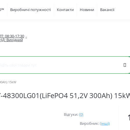
FD™
Виробничі потужності
Контакти
Новини
Вакансії
Т: 08:30-17:30

НД: Вихідний
00Ah) 15kW
-48300LG01(LiFePO4 51,2V 300Ah) 15k
Відгуки:
(0)
Виробник:
(інші)