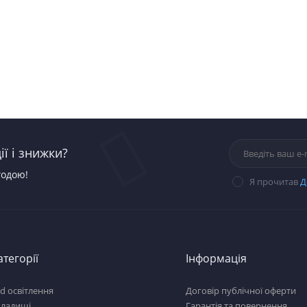
ї і знижки?
годою!
Я прочитав
Д
атегорії
Інформація
d освітлення
Договір публічної оферти
кладиші
Гарантія та повернення