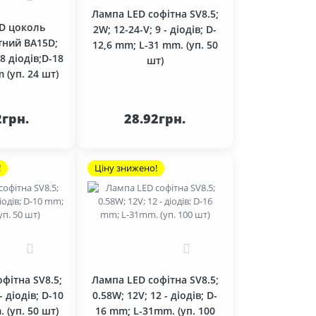
Лампа LED софітна SV8.5;
D цоколь
2W; 12-24-V; 9 - діодів; D-
тний BA15D;
12,6 mm; L-31 mm. (уп. 50
18 діодів;D-18
шт)
 (уп. 24 шт)
кошика
До кошика
2грн.
28.92грн.
!
Ціну знижено!
0
0
фітна SV8.5;
Лампа LED софітна SV8.5;
- діодів; D-10
0.58W; 12V; 12 - діодів; D-
 (уп. 50 шт)
16 mm; L-31mm. (уп. 100