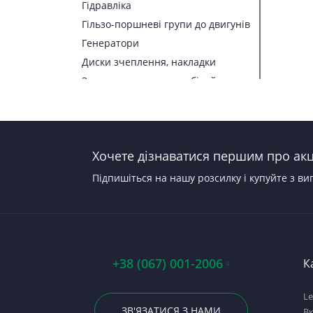
Гідравліка
Гільзо-поршневі групи до двигунів
Генератори
Диски зчеплення, накладки
Запчастини до автомобілей
Запчастини до тракторів
Паливна апаратура
Прокладки, набори прокладок
Хочете дізнаватися першим про акці
Стартери
Підпишіться на нашу розсилку і купуйте з ви
+38 (067) 001-2006
К
Le
ЗВ'ЯЗАТИСЯ З НАМИ
В