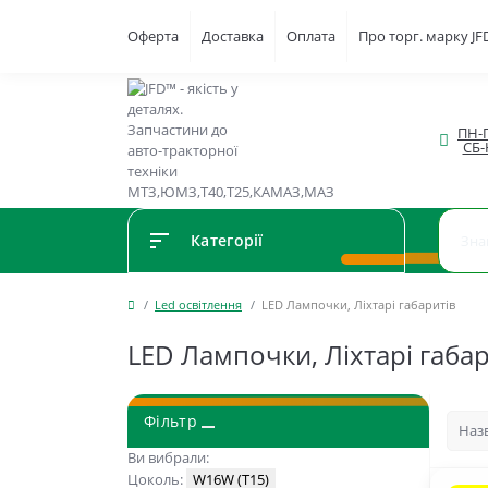
Оферта
Доставка
Оплата
Про торг. марку J
ПН-П
СБ-
Категорії
Led освітлення
LED Лампочки, Ліхтарі габаритів
LED Лампочки, Ліхтарі габа
Фільтр
Ви вибрали:
Цоколь:
W16W (T15)