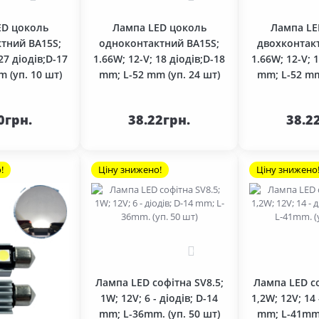
ED цоколь
Лампа LED цоколь
Лампа LE
тний BA15S;
одноконтактний BA15S;
двохконтак
27 діодів;D-17
1.66W; 12-V; 18 діодів;D-18
1.66W; 12-V; 
 (уп. 10 шт)
mm; L-52 mm (уп. 24 шт)
mm; L-52 mm
кошика
До кошика
До 
0грн.
38.22грн.
38.2
!
Ціну знижено!
Ціну знижено
0
Лампа LED софітна SV8.5;
Лампа LED со
1W; 12V; 6 - діодів; D-14
1,2W; 12V; 14 
mm; L-36mm. (уп. 50 шт)
mm; L-41mm.