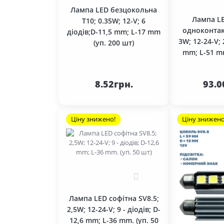
Стартери 24В (серія 5,0 кВт)
Передній ведучий міст (гр.23)
Лампа LED безцокольна
Лампа L
T10; 0.35W; 12-V; 6
Стартери 24В (серія 7,0 кВт)
Передня вісь (гр.30)
одноконтак
діодів;D-11,5 mm; L-17 mm
3W; 12-24-V; 
Стартери 24В (серія 8,1 кВт)
(уп. 200 шт)
Прибори (гр.38)
mm; L-51 mm
Пусковий двигун (гр.87)
До кошика
До 
8.52грн.
93.0
Раздаточна коробка (гр.18)
Рама трактора (гр.28)
Ціну знижено!
Ціну знижено
Рульове управління (гр.34)
Система живлення (гр. 11)
Система змазки (гр. 14)
0
Система охолодження (гр.13)
Лампа LED софітна SV8.5;
Фільтра
2,5W; 12-24-V; 9 - діодів; D-
12,6 mm; L-36 mm. (уп. 50