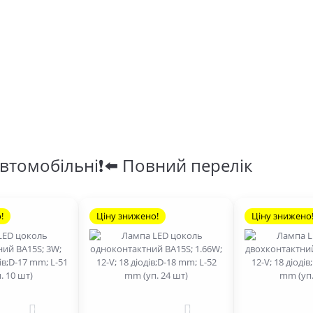
втомобільні❗⬅️ Повний перелік
!
Ціну знижено!
Ціну знижено
0
0