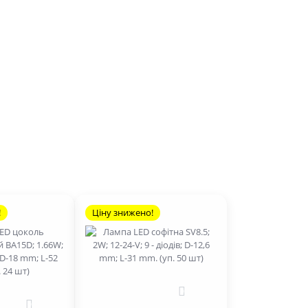
!
Ціну знижено!
0
0