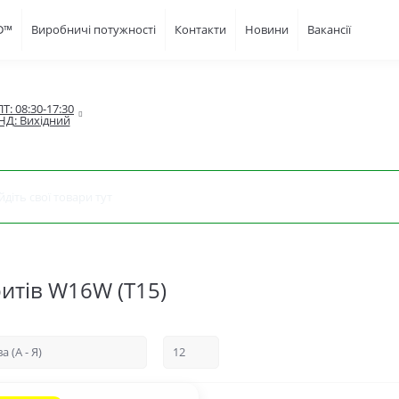
FD™
Виробничі потужності
Контакти
Новини
Вакансії
Т: 08:30-17:30

НД: Вихідний
ритів W16W (T15)