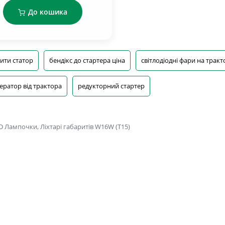
До кошика
ити статор
бендікс до стартера ціна
світлодіодні фари на тракт
ератор від трактора
редукторний стартер