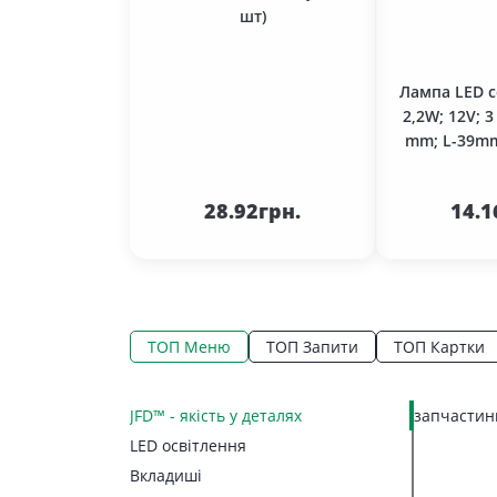
шт)
Лампа LED с
2,2W; 12V; 3
mm; L-39mm.
До кошика
До 
28.92грн.
14.1
ТОП Меню
ТОП Запити
ТОП Картки
JFD™ - якість у деталях
запчастини
LED освітлення
Вкладиші