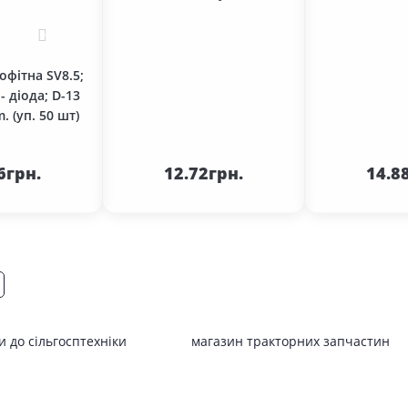
0
офітна SV8.5;
 - діода; D-13
 (уп. 50 шт)
кошика
До кошика
До 
6грн.
12.72грн.
14.8
 до сільгосптехніки
магазин тракторних запчастин