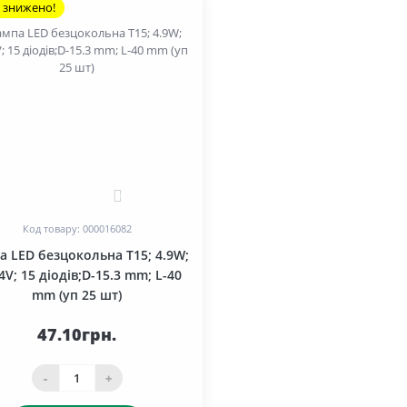
 знижено!
0
Код товару: 000016082
а LED безцокольна T15; 4.9W;
4V; 15 діодів;D-15.3 mm; L-40
mm (уп 25 шт)
47.10грн.
-
+