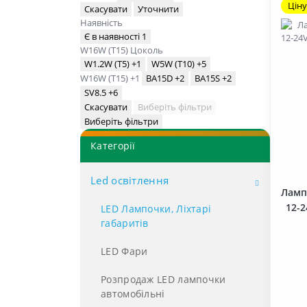
Ціну
Скасувати
Уточнити
Наявність
Є в наявності
1
W16W (T15)
Цоколь
W1.2W (T5)
+1
W5W (T10)
+5
W16W (T15)
+1
BA15D
+2
BA15S
+2
SV8.5
+6
Скасувати
Виберіть фільтри
Виберіть фільтри
Категорії
Led освітлення
Ламп
12-2
LED Лампочки, Ліхтарі
габаритів
LED Фари
Розпродаж LED лампочки
автомобільні