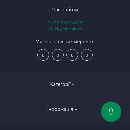
З
В
Час роботи
Д
ПН-ПТ: 08:30-17:30
З
СБ-НД: Вихідний
З
К
Ми в соціальних мережах:
Р
С
Категорії
Led освітлення
Інформація
Вкладиші
Колінчасті вали