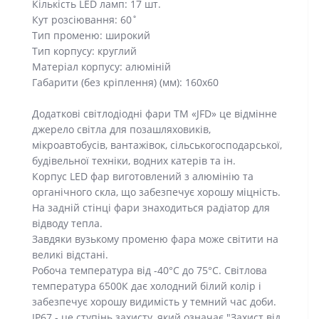
Кількість LED ламп: 17 шт.
Кут розсіювання: 60˚
Тип променю: широкий
Тип корпусу: круглий
Матеріал корпусу: алюміній
Габарити (без кріплення) (мм): 160х60
Додаткові світлодіодні фари ТМ «JFD» це відмінне
джерело світла для позашляховиків,
мікроавтобусів, вантажівок, сільськогосподарської,
будівельної техніки, водних катерів та ін.
Корпус LED фар виготовлений з алюмінію та
органічного скла, що забезпечує хорошу міцність.
На задній стінці фари знаходиться радіатор для
відводу тепла.
Завдяки вузькому променю фара може світити на
великі відстані.
Робоча температура від -40°C до 75°C. Світлова
температура 6500К дає холодний білий колір і
забезпечує хорошу видимість у темний час доби.
IP67 - це ступінь захисту, який означає "Захист від