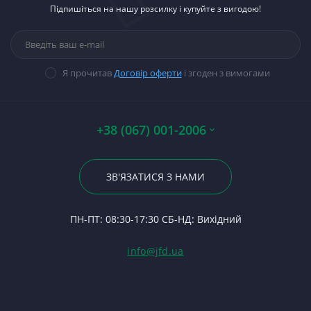
П
Підпишіться на нашу розсилку і купуйте з вигодою!
тракторів
М
Ст
П
Фі
Д-
Паливна апаратура
Н
Ст
П
П
03
Прокладки, набори
М
Ст
Н
Гі
прокладок
Ли
В
Ст
Ф
14
Я прочитав
Договір оферти
і згоден з вимогами
Стартери
Ше
П
Ст
Тя
П
П
Ст
П
По
А0
Р
Б
+38 (067) 001-2006
Ше
Гі
Р
Ко
Ва
23
Р
П
Му
По
ЗВ'ЯЗАТИСЯ З НАМИ
С
М
Се
24
Ф
З
П
ПН-ПТ: 08:30-17:30 СБ-НД: Вихідний
С
Ст
(Т
С
Гі
info@jfd.ua
75
З
П
З
ЯМ
З
К