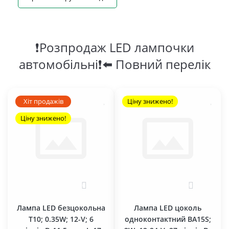
❗Розпродаж LED лампочки
автомобільні❗⬅️ Повний перелік
Хіт продажів
Ціну знижено!
Ціну знижено!
0
0
Лампа LED безцокольна
Лампа LED цоколь
T10; 0.35W; 12-V; 6
одноконтактний BA15S;