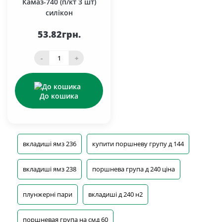
Камаз-740 (п/кт 3 шт)
силікон
53.82грн.
-
+
До кошика
вкладиші ямз 236
купити поршневу групу д 144
вкладиші ямз 238
поршнева група д 240 ціна
плунжерні пари
вкладиші д 240 н2
поршневая група на смд 60