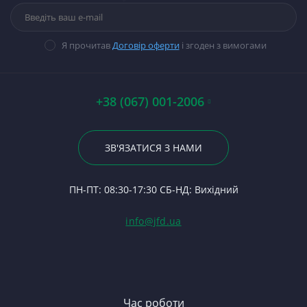
Паливна апаратура
Ше
Н
Ст
К
П
Прокладки, набори
М
Ст
К
Гі
прокладок
В
Ст
З
14
Я прочитав
Договір оферти
і згоден з вимогами
Стартери
П
Ст
Ку
П
Ка
П
Ст
Ди
По
14
А0
Р
С
+38 (067) 001-2006
Кр
Гі
Р
П
Бо
23
Р
К
По
ЗВ'ЯЗАТИСЯ З НАМИ
С
Гі
14
24
Ф
К
П
ПН-ПТ: 08:30-17:30 СБ-НД: Вихідний
С
К
(Т
С
Гі
info@jfd.ua
75
З
П
З
ЯМ
З
К
З
В
Час роботи