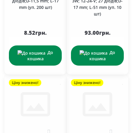
діодів;D-11,5 mm; L-17
3W; 12-24-V; 27 діодів;D-
mm (уп. 200 шт)
17 mm; L-51 mm (уп. 10
шт)
8.52грн.
93.00грн.
До
До
кошика
кошика
Ціну знижено!
Ціну знижено!
0
0