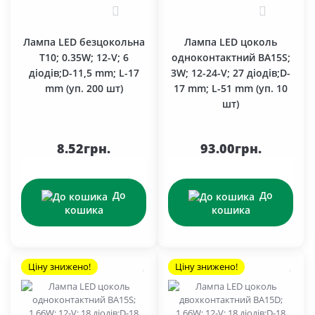
0
0
Лампа LED безцокольна
Лампа LED цоколь
T10; 0.35W; 12-V; 6
одноконтактний BA15S;
діодів;D-11,5 mm; L-17
3W; 12-24-V; 27 діодів;D-
mm (уп. 200 шт)
17 mm; L-51 mm (уп. 10
шт)
8.52грн.
93.00грн.
До
До
кошика
кошика
Ціну знижено!
Ціну знижено!