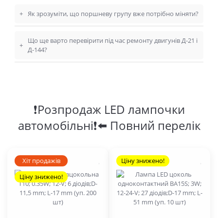
+
Як зрозуміти, що поршневу групу вже потрібно міняти?
Що ще варто перевірити під час ремонту двигунів Д-21 і
+
Д-144?
❗Розпродаж LED лампочки
автомобільні❗⬅️ Повний перелік
Хіт продажів
Ціну знижено!
Ціну знижено!