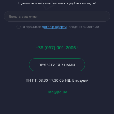
П
Підпишіться на нашу розсилку і купуйте з вигодою!
тракторів
М
Ст
5
Хв
Д-
Паливна апаратура
Ко
Н
Ст
8
П
Ва
Прокладки, набори
М
Ст
П
Гі
прокладок
14
В
Ст
К
14
Я прочитав
Договір оферти
і згоден з вимогами
Стартери
Ца
П
Ст
С
П
П
Ст
Ві
По
Пр
А0
Р
Т
+38 (067) 001-2006
Ко
Гі
Р
48
23
Р
Ко
Вт
По
ЗВ'ЯЗАТИСЯ З НАМИ
С
С
24
Ф
О
П
ПН-ПТ: 08:30-17:30 СБ-НД: Вихідний
С
Ре
(Т
С
Гі
info@jfd.ua
75
З
П
З
ЯМ
З
К