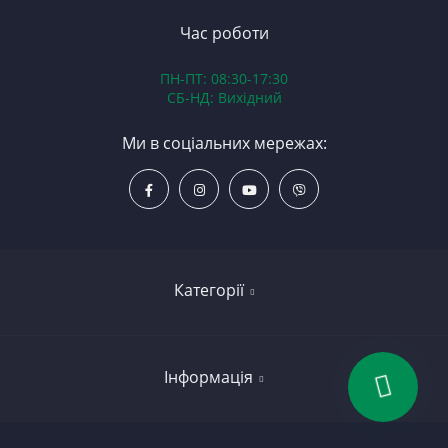
З
В
Час роботи
Д
ПН-ПТ: 08:30-17:30
З
СБ-НД: Вихідний
З
К
Ми в соціальних мережах:
Р
С
Категорії
Led освітлення
Інформація
Вкладиші
Колінчасті вали