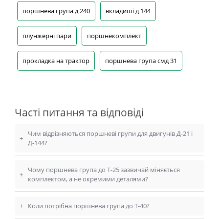
поршнева група д 240
вкладиші д 144
плунжерні пари
поршнекомплект
прокладка на трактор
поршнева група смд 31
Часті питання та відповіді
Чим відрізняються поршневі групи для двигунів Д-21 і
+
Д-144?
Чому поршнева група до Т-25 зазвичай міняється
+
комплектом, а не окремими деталями?
+
Коли потрібна поршнева група до Т-40?