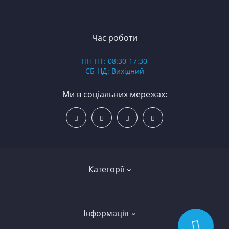
ЯМ
З
К
З
В
Час роботи
Д
ПН-ПТ: 08:30-17:30
З
СБ-НД: Вихідний
З
К
Ми в соціальних мережах:
Р
С
Категорії
Led освітлення
Інформація
Вкладиші