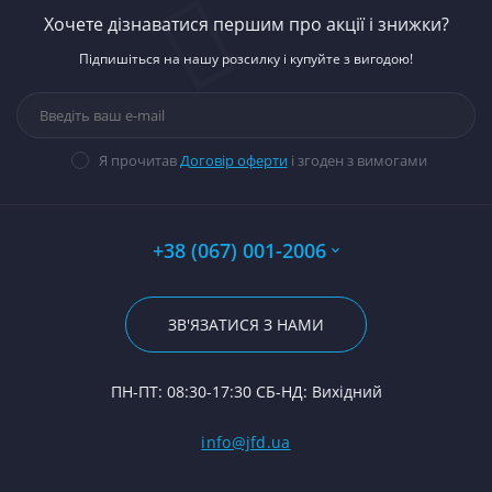
К
Ст
З
автомобілей
Хочете дізнаватися першим про акції і знижки?
Д-
К
Ст
З
Запчастини до
П
Підпишіться на нашу розсилку і купуйте з вигодою!
тракторів
М
Ст
Д
На
Д-
Паливна апаратура
74
Н
Ст
С
П
Ка
Прокладки, набори
М
Ст
За
Гі
прокладок
В
Ст
М
14
Я прочитав
Договір оферти
і згоден з вимогами
Стартери
Фл
П
Ст
П
П
По
П
Ст
К
По
Ди
А0
Р
Ко
+38 (067) 001-2006
Гі
Р
Ку
Вк
23
Р
П
Ро
По
ЗВ'ЯЗАТИСЯ З НАМИ
С
С
Ко
24
Ф
К
П
ПН-ПТ: 08:30-17:30 СБ-НД: Вихідний
С
П
(Т
С
Гі
info@jfd.ua
75
З
П
З