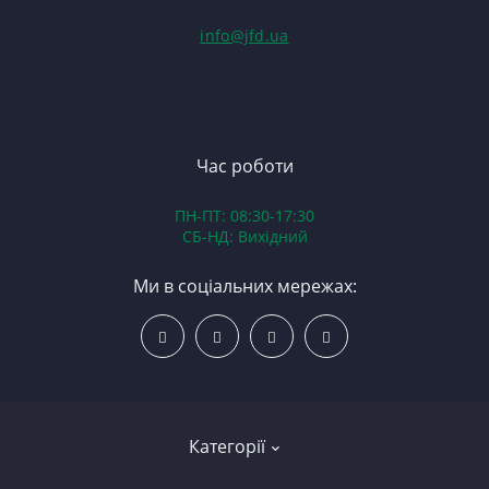
С
Гі
info@jfd.ua
75
З
П
З
ЯМ
З
К
З
В
Час роботи
Д
ПН-ПТ: 08:30-17:30
З
СБ-НД: Вихідний
З
К
Ми в соціальних мережах:
Р
С
Категорії