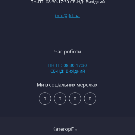
ПН-ПТ: 08:30-17:30 СБ-НД: Вихідний
С
С
(Т
С
Гі
info@jfd.ua
75
З
П
З
ЯМ
З
К
З
В
Час роботи
Д
ПН-ПТ: 08:30-17:30
З
СБ-НД: Вихідний
З
К
Ми в соціальних мережах:
Р
С
Категорії