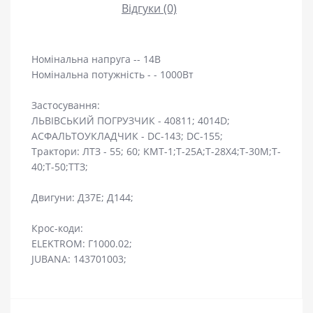
Відгуки (0)
Номінальна напруга -- 14В
Номінальна потужність - - 1000Вт
Застосування:
ЛЬВІВСЬКИЙ ПОГРУЗЧИК - 40811; 4014D;
АСФАЛЬТОУКЛАДЧИК - DC-143; DC-155;
Трактори: ЛТЗ - 55; 60; KMT-1;T-25A;T-28Х4;T-30М;T-
40;T-50;ТТЗ;
Двигуни: Д37Е; Д144;
Крос-коди:
ELEKTROM: Г1000.02;
JUBANA: 143701003;