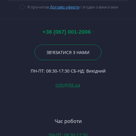
прокладок
Па
В
Ст
К
14
Я прочитав
Договір оферти
і згоден з вимогами
Стартери
Ри
П
Ст
За
П
П
Ст
К
По
Ва
А0
Р
Па
+38 (067) 001-2006
Ди
Гі
Р
П
Вк
23
Р
Ва
Вк
По
ЗВ'ЯЗАТИСЯ З НАМИ
С
К
Ше
24
Ф
Ш
П
ПН-ПТ: 08:30-17:30 СБ-НД: Вихідний
С
П
(Т
С
Гі
info@jfd.ua
75
З
П
З
ЯМ
З
К
З
В
Час роботи
Д
ПН-ПТ: 08:30-17:30