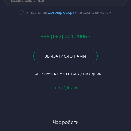
Тр
Прокладки, набори
М
Ст
7
Гі
прокладок
71
В
Ст
Тя
14
Я прочитав
Договір оферти
і згоден з вимогами
Стартери
Ша
П
Ст
К
П
П
Ст
Ст
По
А0
Р
Ф
+38 (067) 001-2006
Гі
Р
Ва
Ше
23
Р
За
Шк
По
ЗВ'ЯЗАТИСЯ З НАМИ
С
К
24
Ф
Га
П
ПН-ПТ: 08:30-17:30 СБ-НД: Вихідний
С
Ш
(Т
С
Гі
info@jfd.ua
75
З
П
З
ЯМ
З
К
З
В
Час роботи
Д