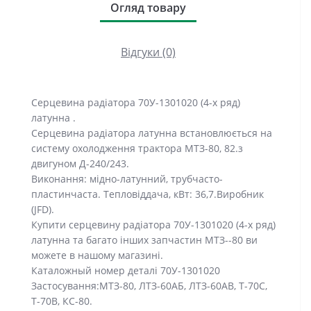
Огляд товару
Відгуки (0)
Серцевина радіатора 70У-1301020 (4-х ряд)
латунна .
Серцевина радіатора латунна встановлюється на
систему охолодження трактора МТЗ-80, 82.з
двигуном Д-240/243.
Виконання: мідно-латунний, трубчасто-
пластинчаста. Тепловіддача, кВт: 36,7.Виробник
(JFD).
Купити серцевину радіатора 70У-1301020 (4-х ряд)
латунна та багато інших запчастин МТЗ--80 ви
можете в нашому магазині.
Каталожный номер деталі 70У-1301020
Застосування:МТЗ-80, ЛТЗ-60АБ, ЛТЗ-60АВ, Т-70С,
Т-70В, КС-80.