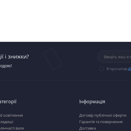
ї і знижки?
годою!
Я прочитав
Д
атегорії
Інформація
d освітлення
Договір публічної оферти
кладиші
Гарантія та повернення
лінчасті вали
Доставка