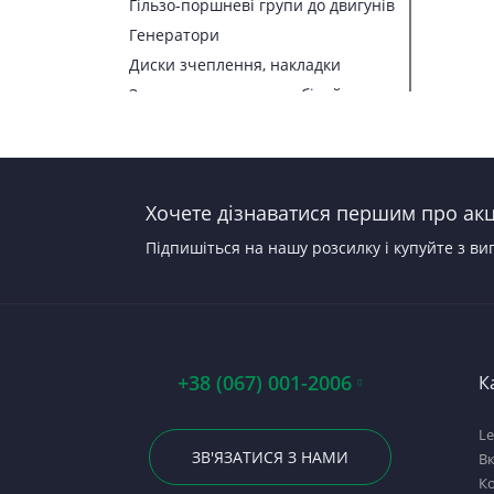
Гільзо-поршневі групи до двигунів
Генератори
Диски зчеплення, накладки
Запчастини до автомобілей
Запчастини до тракторів
Паливна апаратура
Прокладки, набори прокладок
Хочете дізнаватися першим про акці
Стартери
Підпишіться на нашу розсилку і купуйте з ви
+38 (067) 001-2006
К
Le
ЗВ'ЯЗАТИСЯ З НАМИ
В
Ко