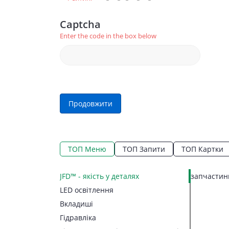
Captcha
Enter the code in the box below
Продовжити
ТОП Меню
ТОП Запити
ТОП Картки
JFD™ - якість у деталях
запчастини
LED освітлення
Вкладиші
Гідравліка