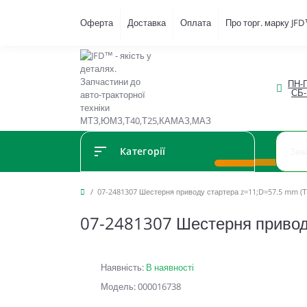
Оферта
Доставка
Оплата
Про торг. марку JF
ПН-П
СБ-
Категорії
07-2481307 Шестерня приводу стартера z=11;D=57.5 mm (Т
07-2481307 Шестерня привод
Наявність:
В наявності
Модель: 000016738