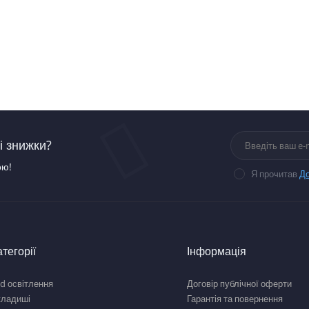
і знижки?
ою!
Я прочитав
До
атегорії
Інформація
d освітлення
Договір публічної оферти
кладиші
Гарантія та повернення