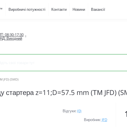
D™
Виробничі потужності
Контакти
Новини
Вакансії
Т: 08:30-17:30

НД: Вихідний
М JFD) (SMD)
у стартера z=11;D=57.5 mm (ТМ JFD) (S
Відгуки:
(0)
Виробник:
JFD