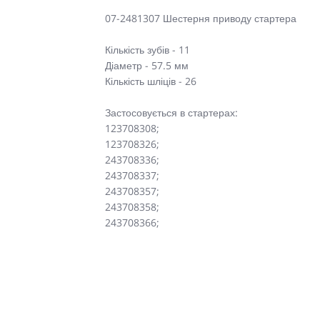
07-2481307 Шестерня приводу стартера
Кількість зубів - 11
Діаметр - 57.5 мм
Кількість шліців - 26
Застосовується в стартерах:
123708308;
123708326;
243708336;
243708337;
243708357;
243708358;
243708366;