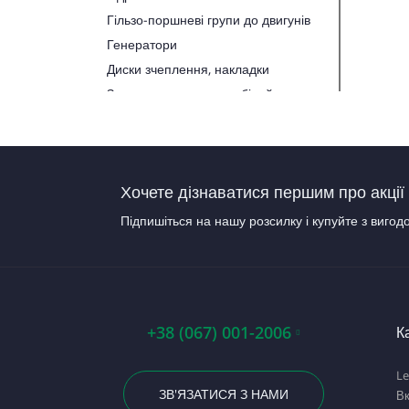
Гільзо-поршневі групи до двигунів
Генератори
Диски зчеплення, накладки
Запчастини до автомобілей
Запчастини до тракторів
Паливна апаратура
Прокладки, набори прокладок
Хочете дізнаватися першим про акції 
Стартери
Підпишіться на нашу розсилку і купуйте з вигод
+38 (067) 001-2006
К
Le
ЗВ'ЯЗАТИСЯ З НАМИ
В