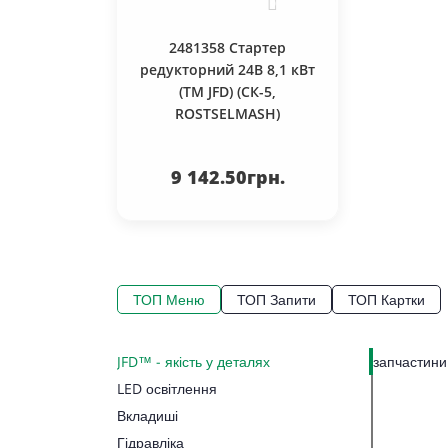
0
2481358 Стартер
редукторний 24В 8,1 кВт
(TM JFD) (СК-5,
ROSTSELMASH)
До
кошика
9 142.50грн.
ТОП Меню
ТОП Запити
ТОП Картки
JFD™ - якість у деталях
запчастини 
LED освітлення
Вкладиші
Гідравліка