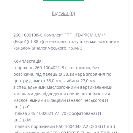
Відгуки (0)
260.1000108-C Комплект ГПГ "JFD-PREMIUM+"
(Євро1)(d-38 ) (г+п+к+пал+ст.к+ущ.к)з маслозгонним
каналом (аналог чеського) гр.М/С
Комплектація:
-поршень 260-1004021-В (зі вставкою, без
розсікача, під палець Ø 38, камера згоряння по
центру діаметр 38,0 мм,глибина 27,0 мм
з спеціальними маслозгонними вертикальними
каналами для відведення оливи,що знімається
маслоз`ємними кільцями (аналог чеського)) (1
шт.)гр.С
-гільза 245-1002021-А1-70 (фосфатована) (1
шт.)гр.М
-палець поршневий К50-1004042-А2 (Ø 38) (1 шт.)
-кільця поршневі 260-1004060-Б (3 шт. в 1 ПШК.) (1