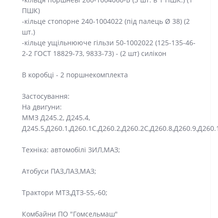
ПШК)
-кільце стопорне 240-1004022 (під палець Ø 38) (2
шт.)
-кільце ущільнююче гільзи 50-1002022 (125-135-46-
2-2 ГОСТ 18829-73, 9833-73) - (2 шт) силікон
В коробці - 2 поршнекомплекта
Застосування:
На двигуни:
ММЗ Д245.2, Д245.4,
Д245.5,Д260.1,Д260.1С,Д260.2,Д260.2С,Д260.8,Д260.9,Д260.
Техніка: автомобілі ЗИЛ,МАЗ;
Атобуси ПАЗ,ЛАЗ,МАЗ;
Трактори МТЗ,ДТЗ-55,-60;
Комбайни ПО "Гомcельмаш"