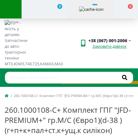
0
0
+38 (067) 001-2006
Замовити дзвінок
260.1000108-C+ Комплект ГПГ "JFD-PREMIUM+" гр.М/С (Євро1)(d-38 ) (г+п+к+
260.1000108-C+ Комплект ГПГ "JFD-
PREMIUM+" гр.М/С (Євро1)(d-38 )
(г+п+к+пал+ст.к+ущ.к силікон)