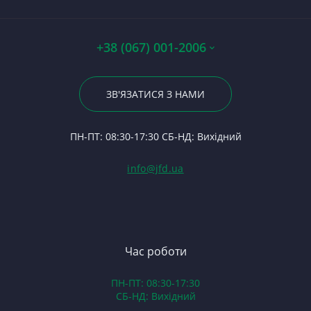
П
Ст
Ко
П
П
Ст
З
По
А0
Р
5
+38 (067) 001-2006
Да
Гі
Р
Ку
Ві
23
Р
П
По
ЗВ'ЯЗАТИСЯ З НАМИ
С
2
На
24
Ф
Ш
П
ПН-ПТ: 08:30-17:30 СБ-НД: Вихідний
С
П
(Т
С
Гі
info@jfd.ua
75
З
П
З
ЯМ
З
К
З
В
Час роботи
Д
ПН-ПТ: 08:30-17:30
З
СБ-НД: Вихідний
З