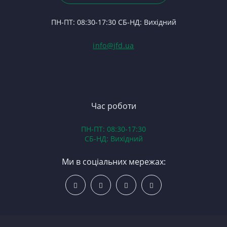
24
Ф
П
П
ПН-ПТ: 08:30-17:30 СБ-НД: Вихідний
С
Пр
(Т
С
Гі
info@jfd.ua
75
З
П
З
ЯМ
З
К
З
В
Час роботи
Д
ПН-ПТ: 08:30-17:30
З
СБ-НД: Вихідний
З
К
Ми в соціальних мережах:
Р
С