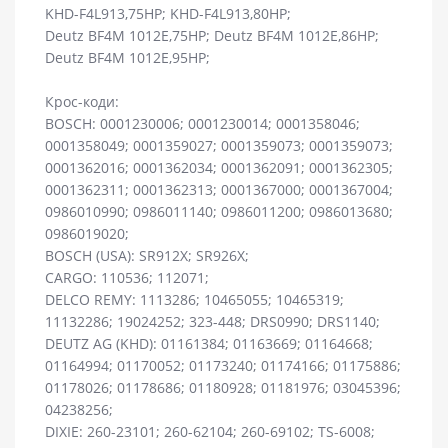
KHD-F4L913,75HP; KHD-F4L913,80HP;
Deutz BF4M 1012E,75HP; Deutz BF4M 1012E,86HP;
Deutz BF4M 1012E,95HP;
Крос-коди:
BOSCH: 0001230006; 0001230014; 0001358046;
0001358049; 0001359027; 0001359073; 0001359073;
0001362016; 0001362034; 0001362091; 0001362305;
0001362311; 0001362313; 0001367000; 0001367004;
0986010990; 0986011140; 0986011200; 0986013680;
0986019020;
BOSCH (USA): SR912X; SR926X;
CARGO: 110536; 112071;
DELCO REMY: 1113286; 10465055; 10465319;
11132286; 19024252; 323-448; DRS0990; DRS1140;
DEUTZ AG (KHD): 01161384; 01163669; 01164668;
01164994; 01170052; 01173240; 01174166; 01175886;
01178026; 01178686; 01180928; 01181976; 03045396;
04238256;
DIXIE: 260-23101; 260-62104; 260-69102; TS-6008;