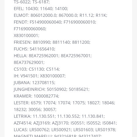
TS-6022; TS-6187;
EFEL: 10430; 11640; 14100;
ELMOT: 806012000.0; 867000.0; R11.12; R11K;
FENDT: F514900060040; F716900060010;
F716900060060;
X830100001;
FRIESEN: 8810990; 8811140; 8811200;
FUCHS: 5411656410;
HELLA: 8EA725962001; 8EA725967001;
8EA737629001;
CS103; CS1130; CS114;
IH: V941501; X830100007;
JUBANA: 123708115;
JUNGHEINRICH: 50150902; 50185621;
KRAMER: 1000082774;
LESTER: 6579; 17074; 17074; 17075; 18027; 18046;
18232; 30056; 30057;
LETRIKA: 11.130.551; 11.130.552; 11.130.841;
AZF4514; AZJ3169; AZJ3170; IS0551; IS0552; IS0841;
LUCAS: LRS00762; LRS00921; LRS01603; LRS01978;
MAGNETI MARELLI: 943216818; 943217407;