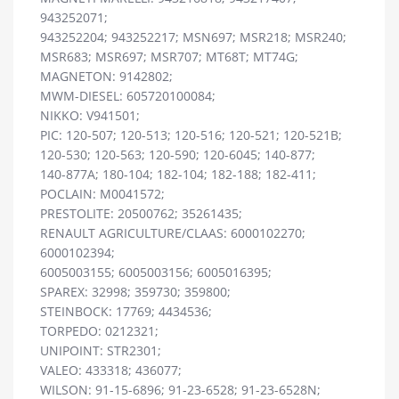
943252071;
943252204; 943252217; MSN697; MSR218; MSR240;
MSR683; MSR697; MSR707; MT68T; MT74G;
MAGNETON: 9142802;
MWM-DIESEL: 605720100084;
NIKKO: V941501;
PIC: 120-507; 120-513; 120-516; 120-521; 120-521B;
120-530; 120-563; 120-590; 120-6045; 140-877;
140-877A; 180-104; 182-104; 182-188; 182-411;
POCLAIN: M0041572;
PRESTOLITE: 20500762; 35261435;
RENAULT AGRICULTURE/CLAAS: 6000102270;
6000102394;
6005003155; 6005003156; 6005016395;
SPAREX: 32998; 359730; 359800;
STEINBOCK: 17769; 4434536;
TORPEDO: 0212321;
UNIPOINT: STR2301;
VALEO: 433318; 436077;
WILSON: 91-15-6896; 91-23-6528; 91-23-6528N;