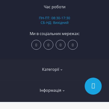
В
Час роботи
Д
ПН-ПТ: 08:30-17:30
З
СБ-НД: Вихідний
З
К
Ми в соціальних мережах:
Р
С
Категорії
Led освітлення
Інформація
Вкладиші
Колінчасті вали
Договір публічної оферти