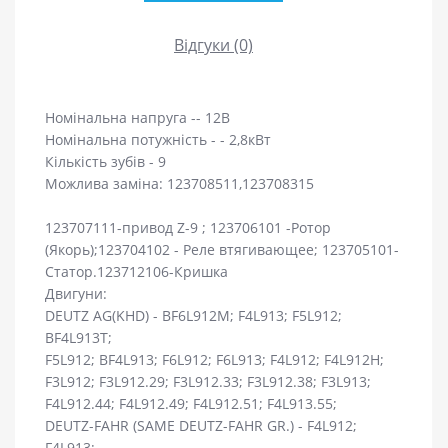
Відгуки (0)
Номінальна напруга -- 12В
Номінальна потужність - - 2,8кВт
Кількість зубів - 9
Можлива заміна: 123708511,123708315
123707111-привод Z-9 ; 123706101 -Ротор
(Якорь);123704102 - Реле втягивающее; 123705101-
Статор.123712106-Кришка
Двигуни:
DEUTZ AG(KHD) - BF6L912M; F4L913; F5L912;
BF4L913T;
F5L912; BF4L913; F6L912; F6L913; F4L912; F4L912H;
F3L912; F3L912.29; F3L912.33; F3L912.38; F3L913;
F4L912.44; F4L912.49; F4L912.51; F4L913.55;
DEUTZ-FAHR (SAME DEUTZ-FAHR GR.) - F4L912;
F4L913;