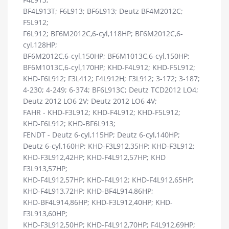
BF4L913T; F6L913; BF6L913; Deutz BF4M2012C;
F5L912;
F6L912; BF6M2012C,6-cyl,118HP; BF6M2012C,6-
cyl,128HP;
BF6M2012C,6-cyl,150HP; BF6M1013C,6-cyl,150HP;
BF6M1013C,6-cyl,170HP; KHD-F4L912; KHD-F5L912;
KHD-F6L912; F3L412; F4L912H; F3L912; 3-172; 3-187;
4-230; 4-249; 6-374; BF6L913C; Deutz TCD2012 LO4;
Deutz 2012 LO6 2V; Deutz 2012 LO6 4V;
FAHR - KHD-F3L912; KHD-F4L912; KHD-F5L912;
KHD-F6L912; KHD-BF6L913;
FENDT - Deutz 6-cyl,115HP; Deutz 6-cyl,140HP;
Deutz 6-cyl,160HP; KHD-F3L912,35HP; KHD-F3L912;
KHD-F3L912,42HP; KHD-F4L912,57HP; KHD
F3L913,57HP;
KHD-F4L912,57HP; KHD-F4L912; KHD-F4L912,65HP;
KHD-F4L913,72HP; KHD-BF4L914,86HP;
KHD-BF4L914,86HP; KHD-F3L912,40HP; KHD-
F3L913,60HP;
KHD-F3L912,50HP; KHD-F4L912,70HP; F4L912,69HP;