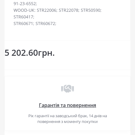
91-23-6552;
WOOD-UK: STR22006; STR22078; STR50590;
STR60417;
STR60671; STR60672;
5 202.60грн.
Гарантія та повернення
Рік гарантії на заводський брак, 14 днів на
повернення з моменту покупки