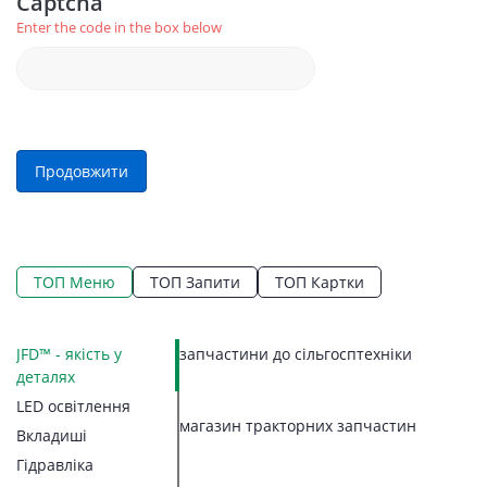
Captcha
Enter the code in the box below
Продовжити
ТОП Меню
ТОП Запити
ТОП Картки
JFD™ - якість у
запчастини до сільгосптехніки
LE
Ко
Ко
П
Г
К
З
З
П
П
С
К
деталях
На
П
М
З
К
В
П
Н
Н
LED освітлення
05
З
П
Л
Б
Ко
В
Р
П
магазин тракторних запчастин
З
Пр
Вкладиші
Р
ав
Гі
Ві
Ре
Ц
В
Н
Ге
Д
Гідравліка
Д
Г
Ре
Гі
аг
Н
В
R