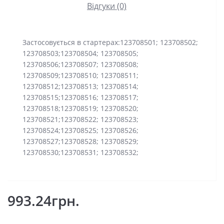
Відгуки (0)
Застосовується в стартерах:123708501; 123708502;
123708503;123708504; 123708505;
123708506;123708507; 123708508;
123708509;123708510; 123708511;
123708512;123708513; 123708514;
123708515;123708516; 123708517;
123708518;123708519; 123708520;
123708521;123708522; 123708523;
123708524;123708525; 123708526;
123708527;123708528; 123708529;
123708530;123708531; 123708532;
993.24грн.