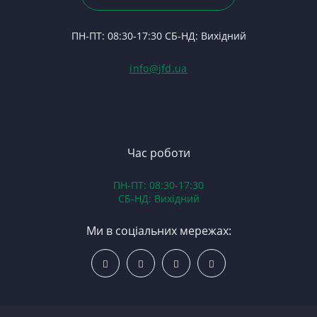
Ва
24
Ф
Ц
П
ПН-ПТ: 08:30-17:30 СБ-НД: Вихідний
С
П
(Т
С
Гі
info@jfd.ua
75
З
П
З
ЯМ
З
К
З
В
Час роботи
Д
ПН-ПТ: 08:30-17:30
З
СБ-НД: Вихідний
З
К
Ми в соціальних мережах:
Р
С