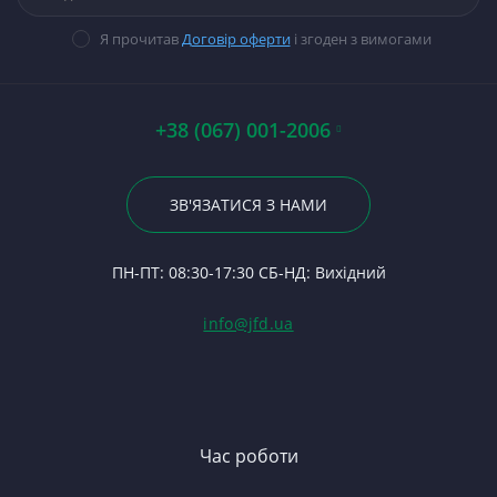
М
Ст
Н
Гі
прокладок
Вт
В
Ст
Гі
14
Я прочитав
Договір оферти
і згоден з вимогами
Стартери
Ше
П
Ст
На
П
Ше
П
Ст
М
По
Пр
А0
Р
Р
+38 (067) 001-2006
Гі
Р
К
Ст
23
Р
Ко
По
ЗВ'ЯЗАТИСЯ З НАМИ
С
Фа
Ма
24
Ф
Ку
П
ПН-ПТ: 08:30-17:30 СБ-НД: Вихідний
С
2
(Т
С
Гі
info@jfd.ua
75
З
П
З
ЯМ
З
К
З
В
Час роботи
Д