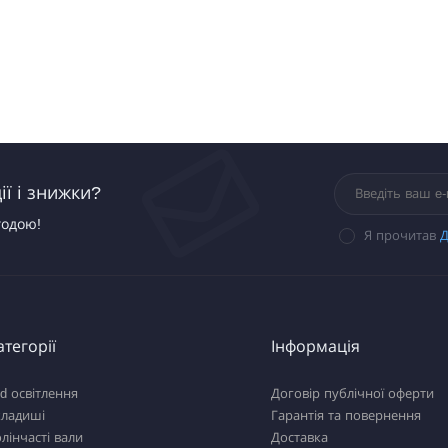
ї і знижки?
годою!
Я прочитав
Д
атегорії
Інформація
d освітлення
Договір публічної оферти
кладиші
Гарантія та повернення
лінчасті вали
Доставка