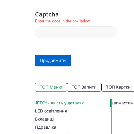
Captcha
Enter the code in the box below
Продовжити
ТОП Меню
ТОП Запити
ТОП Картки
JFD™ - якість у деталях
запчастини
LED освітлення
Вкладиші
Гідравліка