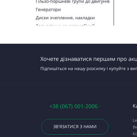
Гільзо-поршневі групи до двигунів
Генератори
Диски зчеплення, накладки
Запчастини до автомобілей
Запчастини до тракторів
Паливна апаратура
Прокладки, набори прокладок
Хочете дізнаватися першим про акці
Стартери
Підпишіться на нашу розсилку і купуйте з ви
+38 (067) 001-2006
К
Le
ЗВ'ЯЗАТИСЯ З НАМИ
В
Ко