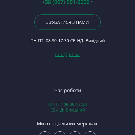
+38 (067) 001-2006
Гі
Р
К
14
23
Р
На
По
ЗВ'ЯЗАТИСЯ З НАМИ
С
1
Ро
24
Ф
В
П
ПН-ПТ: 08:30-17:30 СБ-НД: Вихідний
С
7
(Т
С
Гі
info@jfd.ua
75
З
П
З
ЯМ
З
К
З
В
Час роботи
Д
ПН-ПТ: 08:30-17:30
З
СБ-НД: Вихідний
З
К
Ми в соціальних мережах:
Р