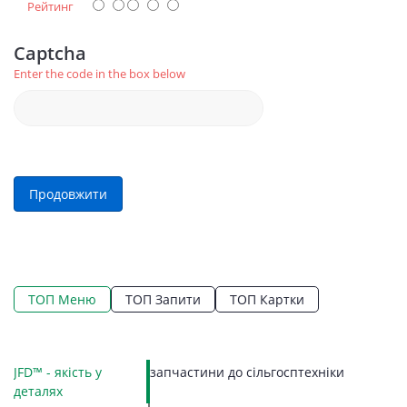
Рейтинг
Captcha
Enter the code in the box below
Продовжити
ТОП Меню
ТОП Запити
ТОП Картки
JFD™ - якість у
запчастини до сільгосптехніки
LE
Ко
Ко
П
Г
К
З
З
П
П
С
Гі
деталях
Пр
П
М
З
Щ
В