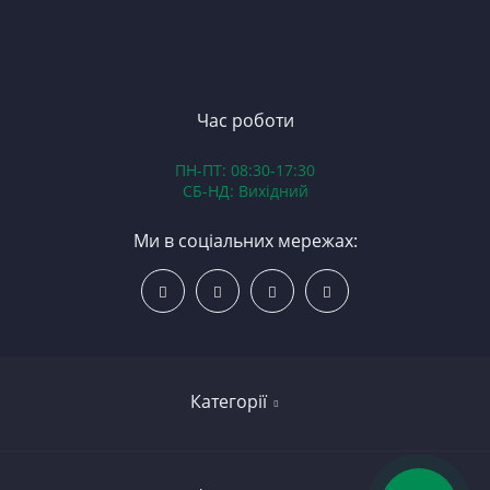
П
З
ЯМ
З
К
З
В
Час роботи
Д
ПН-ПТ: 08:30-17:30
З
СБ-НД: Вихідний
З
К
Ми в соціальних мережах:
Р
С
Категорії
Led освітлення