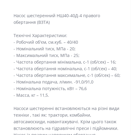
Насос шестеренний НШ40-40Д-4 правого
обертання (ВЗТА)
Технічні Характеристики:
- Робочий об'єм, см.куб. – 40/40
- Номінальний тиск, МПа - 20;
- Максимальний тиск, МПа - 25;
- Частота обертання мінімальна, с-1 (об/сек) – 16;
- Частота обертання номінальна, с-1 (об/сек) – 40;
- Частота обертання максимальне, с-1 (об/сек) – 60;
- Номінальна подача, л/мин. -91,0/91,0
- Номінальна потужність, кВт – 76,6
- Масса, кг – 11,5.
Насоси шестеренні встановлюються на різні види
техніки , такі як: трактори, комбайни,
автосамоскиди, навантажувачі. Крім цього також
встановлюють на гідравлічні преси і підйомники.
Насос із правим напрямком обертання