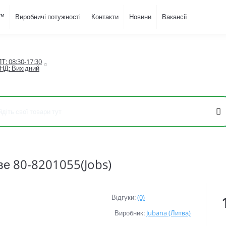
D™
Виробничі потужності
Контакти
Новини
Вакансії
Т: 08:30-17:30

НД: Вихідний
ве 80-8201055(Jobs)
Відгуки:
(0)
Виробник:
Jubana (Литва)