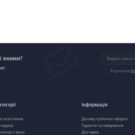
і знижки?
ою!
Я прочитав
До
атегорії
Інформація
d освітлення
Договір публічної оферти
кладиші
Гарантія та повернення
лінчасті вали
Доставка