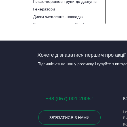
Гільзо-поршневі групи до двигунів
Генератори
Диски зчеплення, накладки
Запчастини до автомобілей
Запчастини до тракторів
Паливна апаратура
Прокладки, набори прокладок
Хочете дізнаватися першим про акції 
Стартери
Підпишіться на нашу розсилку і купуйте з вигод
+38 (067) 001-2006
К
Le
ЗВ'ЯЗАТИСЯ З НАМИ
В
Ко