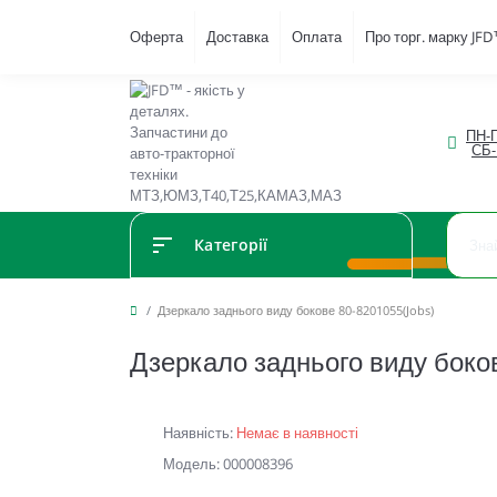
Оферта
Доставка
Оплата
Про торг. марку JF
ПН-П
СБ-
Категорії
Дзеркало заднього виду бокове 80-8201055(Jobs)
Дзеркало заднього виду боко
Наявність:
Немає в наявності
Модель: 000008396