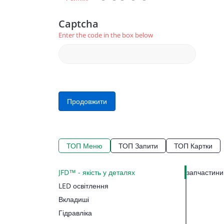
Captcha
Enter the code in the box below
Продовжити
ТОП Меню
ТОП Запити
ТОП Картки
JFD™ - якість у деталях
запчастини 
LED освітлення
Вкладиші
Гідравліка