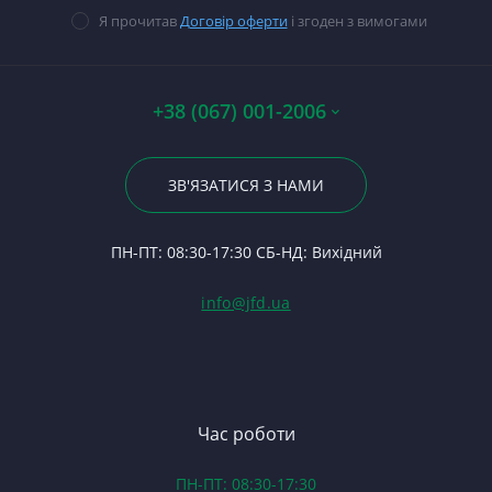
прокладок
Пр
В
Ст
Ко
14
Я прочитав
Договір оферти
і згоден з вимогами
Стартери
П
Ст
Ш
П
П
Ст
З
По
Тр
А0
Р
Ю
+38 (067) 001-2006
Гі
Р
Щ
07
23
Р
В
По
ЗВ'ЯЗАТИСЯ З НАМИ
С
К
Тя
24
Ф
С
П
ПН-ПТ: 08:30-17:30 СБ-НД: Вихідний
С
Д
(Т
С
Гі
info@jfd.ua
75
З
П
З
ЯМ
З
К
З
В
Час роботи
Д
ПН-ПТ: 08:30-17:30
З