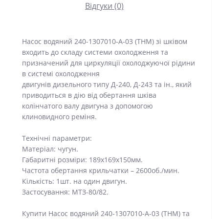
Відгуки (0)
Насос водяний 240-1307010-А-03 (THM) зі шківом
входить до складу системи охолодження та
призначений для циркуляції охолоджуючої рідини
в системі охолодження
двигунів дизельного типу Д-240, Д-243 та ін., який
приводиться в дію від обертання шківа
колінчатого валу двигуна з допомогою
клиновидного реміня.
Технічні параметри:
Матеріал: чугун.
Габаритні розміри: 189x169x150мм.
Частота обертання крильчатки – 2600об./мин.
Кількість: 1шт. на один двигун.
Застосування: МТЗ-80/82.
Купити Насос водяний 240-1307010-А-03 (THM) та