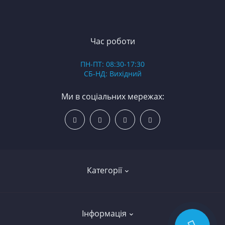
ЯМ
З
К
З
В
Час роботи
Д
ПН-ПТ: 08:30-17:30
З
СБ-НД: Вихідний
З
К
Ми в соціальних мережах:
Р
С
Категорії
Led освітлення
Інформація