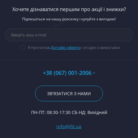
Гі
К
Ст
Вк
автомобілей
Гн
Хочете дізнаватися першим про акції і знижки?
Д-
К
Ст
В
Запчастини до
П
Підпишіться на нашу розсилку і купуйте з вигодою!
тракторів
М
Ст
На
14
Д-
Паливна апаратура
Му
Н
Ст
Гі
П
Ше
Прокладки, набори
М
Ст
Ю
Гі
прокладок
В
Ст
К
14
Я прочитав
Договір оферти
і згоден з вимогами
Стартери
Да
П
Ст
З
П
Ше
П
Ст
П
По
Хо
А0
Р
К
+38 (067) 001-2006
Гі
Р
Ф
12
23
Р
За
На
По
ЗВ'ЯЗАТИСЯ З НАМИ
С
Ш
Ше
24
Ф
П
П
ПН-ПТ: 08:30-17:30 СБ-НД: Вихідний
С
Ку
(Т
С
Гі
info@jfd.ua
75
З
П
З