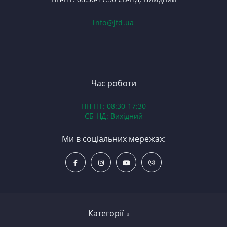
(Т
С
Гі
info@jfd.ua
75
З
П
З
ЯМ
З
К
З
В
Час роботи
Д
ПН-ПТ: 08:30-17:30
З
СБ-НД: Вихідний
З
К
Ми в соціальних мережах:
Р
С
Категорії