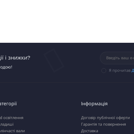
ї і знижки?
годою!
Я прочитав
Д
атегорії
Інформація
d освітлення
Договір публічної оферти
кладиші
Гарантія та повернення
лінчасті вали
Доставка