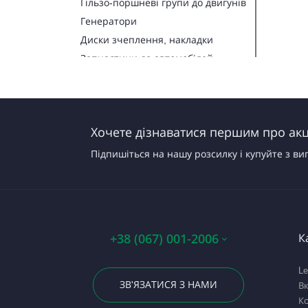
Гільзо-поршневі групи до двигунів
Генератори
Диски зчеплення, накладки
Запчастини до автомобілей
Запчастини до тракторів
Паливна апаратура
Прокладки, набори прокладок
Хочете дізнаватися першим про акці
Стартери
Підпишіться на нашу розсилку і купуйте з ви
+38 (067) 001-2006
К
Le
ЗВ'ЯЗАТИСЯ З НАМИ
В
Ко