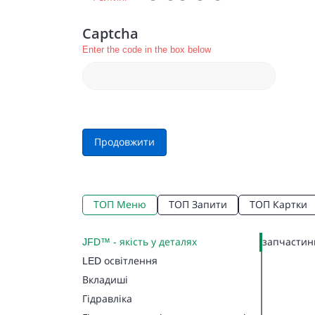
Captcha
Enter the code in the box below
Продовжити
ТОП Меню
ТОП Запити
ТОП Картки
JFD™ - якість у деталях
запчастини
LED освітлення
Вкладиші
Гідравліка