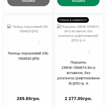
кошика
кошика
Немає в наявності
0
0
Палець поршневий 236-
1004020 (JFD)
Поршень
238НБ-1004015-Б4 (з
вставкою, без
розсікача,графітизовани
й) (JFD) гр. А
289.80грн.
2 277.00грн.