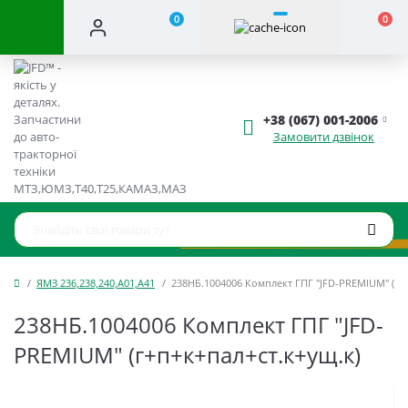
0
0
+38 (067) 001-2006
Замовити дзвінок
ЯМЗ 236,238,240,А01,А41
238НБ.1004006 Комплект ГПГ "JFD-PREMIUM" (г+
238НБ.1004006 Комплект ГПГ "JFD-
PREMIUM" (г+п+к+пал+ст.к+ущ.к)