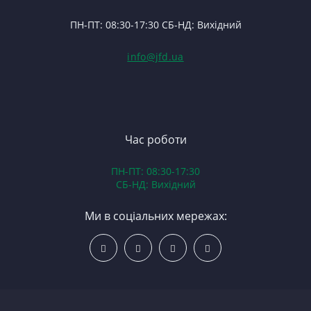
Ф
У
П
ПН-ПТ: 08:30-17:30 СБ-НД: Вихідний
С
В
(Т
С
Гі
info@jfd.ua
75
З
П
З
ЯМ
З
К
З
В
Час роботи
Д
ПН-ПТ: 08:30-17:30
З
СБ-НД: Вихідний
З
К
Ми в соціальних мережах:
Р
С