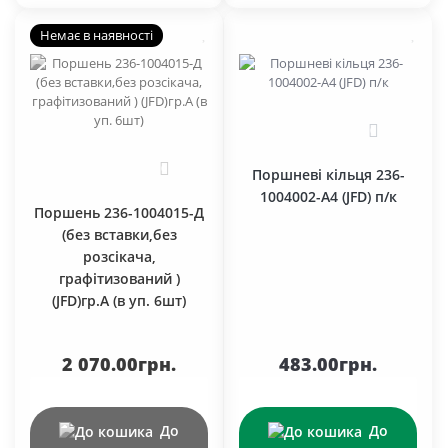
Немає в наявності
0
0
Поршневі кільця 236-
1004002-А4 (JFD) п/к
Поршень 236-1004015-Д
(без вставки,без
розсікача,
графітизований )
(JFD)гр.А (в уп. 6шт)
2 070.00грн.
483.00грн.
До
До