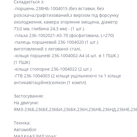
Складається з:
-поршень 238НБ-1004015 (без вставки, без
розсікача,графітизований,з вирізом під форсунку
охолодження, камера згоряння зміщена, діаметр
73,0 мм, глибина 24,3 мм) - (1 шт.)
-гільза 236-1002021-А5-70 (фосфатована, L=270)
-палець поршневий 236-1004020 (1 шт.)
виготовлений з легованої сталі,
-кільця поршневі 236-1004002-А4 (4 шт. в 1 ПШК.)
(1 ПШК)
-кільце стопорне 236-1004022 (2 шт.)
-ГТВ 236-1004003 (2 кільця ущільнюючі та 1 кільце
антикавітаційне)силікон (1 компл)
Застосування:
На двигуни:
ЯМЗ-236Б,236БЕ,236БИ,236БК,236Н,236НБ,236НД,236НЕ,23
Техніка:
Автомобілі
МАЗ,КрАЗ,ЗИЛ,Урал;