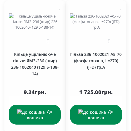
0
0
Кільце ущільнююче
Гільза 236-1002021-А5-70
гільзи ЯМЗ-236 (шир)
(фосфатована, L=270)
236-1002040 (129,5-138-
(JFD) гр.А
14)
9.24грн.
1 725.00грн.
До
До
кошика
кошика