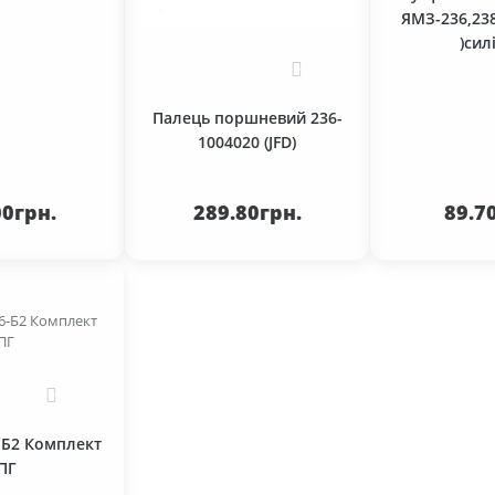
ЯМЗ-236,238
)сил
0
Палець поршневий 236-
1004020 (JFD)
кошика
До кошика
До 
00грн.
289.80грн.
89.7
0
-Б2 Комплект
ПГ