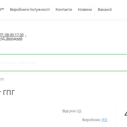
FD™
Виробничі потужності
Контакти
Новини
Вакансії
Т: 08:30-17:30

НД: Вихідний
ГПГ
 ГПГ
Відгуки:
(0)
Виробник:
JFD