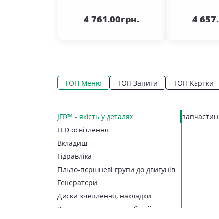
До кошика
До 
4 761.00грн.
4 657
ТОП Меню
ТОП Запити
ТОП Картки
JFD™ - якість у деталях
запчастини
LED освітлення
Вкладиші
Гідравліка
Гільзо-поршневі групи до двигунів
Генератори
Диски зчеплення, накладки
Запчастини до автомобілей