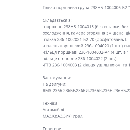
Гільзо-поршнева група 238НБ-1004006-Б2 
Складається з:
-поршень 238НБ-1004015 (без вставки, без 
охолодження, камера згоряння зміщена, діам
-гільза 236-1002021-Б2-70 (фосфатована, L=
-палець поршневий 236-1004020 (1 шт.) виг
-кільця поршневі 236-1004002-А4 (4 шт. в 1
-кільце стопорне 236-1004022 (2 шт.)
-ГТВ 236-1004003 (2 кільця ущільнюючі та 1
Застосування:
На двигуни:
ЯМЗ-236Б,236БЕ,236БИ,236БК,236Н,236НБ,2
Техніка:
Автомобілі
МАЗ,КрАЗ,ЗИЛ,Урал;
Трактори