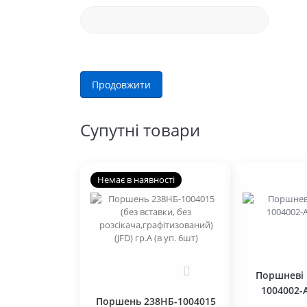
Продовжити
Супутні товари
Немає в наявності
0
Поршневі 
1004002-А
Поршень 238НБ-1004015