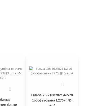
0
0
Гільза 236-1002021-Б2-70
кілець
(фосфатована L270) (JFD)
их гільзи
гр.А