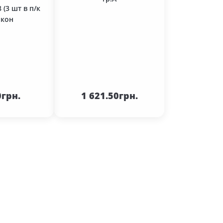
 (3 шт в п/к
ікон
кошика
До кошика
0грн.
1 621.50грн.