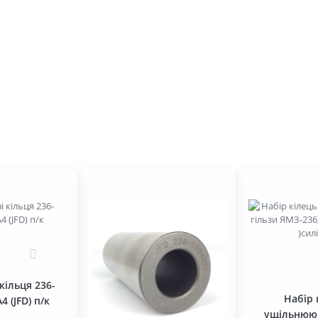
0
кільця 236-
Набір 
4 (JFD) п/к
ущільнююч