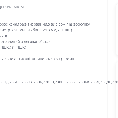
"JFD-PREMIUM"
розсікача,графітизований,з вирізом під форсунку
етр 73,0 мм, глибина 24,3 мм) - (1 шт.)
270)
отовлений з легованої сталі,
 ПШК.) (1 ПШК)
 кільце антикавітаційне) силікон (1 компл)
36НД,236НЕ,236НК,238Б,238БВ,238БЕ,238БЛ,238БК,238Д,238ДЕ,2