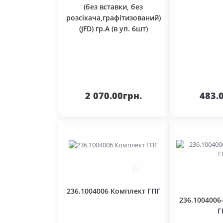
(без вставки, без
розсікача,графітизований)
(JFD) гр.А (в уп. 6шт)
До кошика
До 
2 070.00грн.
483.
1
236.1004006 Комплект ГПГ
236.1004006
Г