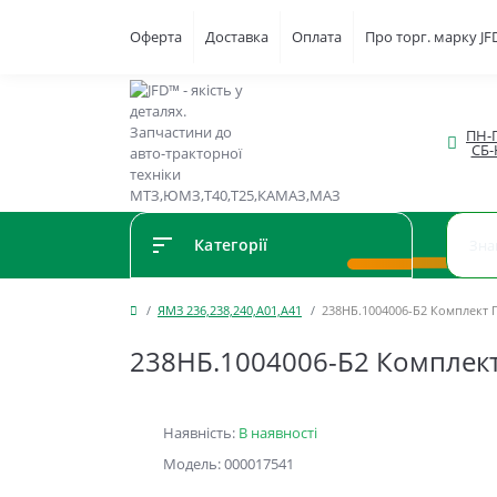
Оферта
Доставка
Оплата
Про торг. марку J
ПН-П
СБ-
Категорії
ЯМЗ 236,238,240,А01,А41
238НБ.1004006-Б2 Комплект 
238НБ.1004006-Б2 Комплект
Наявність:
В наявності
Модель: 000017541