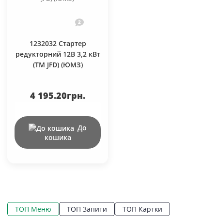
2
1232032 Стартер
редукторний 12В 3,2 кВт
(TM JFD) (ЮМЗ)
4 195.20грн.
До
кошика
ТОП Меню
ТОП Запити
ТОП Картки