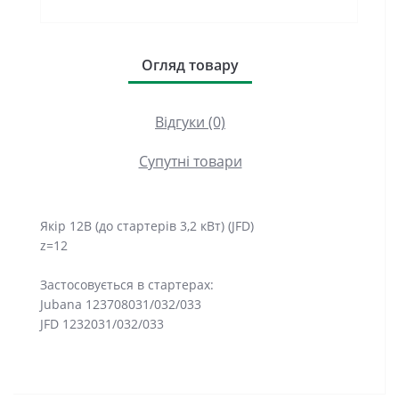
Огляд товару
Відгуки (0)
Супутні товари
Якір 12В (до стартерів 3,2 кВт) (JFD)
z=12
Застосовується в стартерах:
Jubana 123708031/032/033
JFD 1232031/032/033