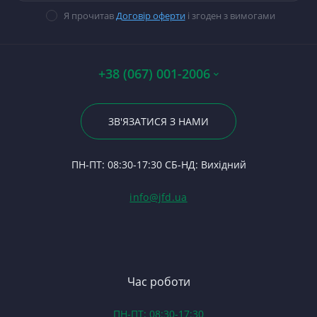
прокладок
В
Ст
Щ
14
Я прочитав
Договір оферти
і згоден з вимогами
Стартери
06
П
Ст
М
П
По
П
Ст
Вк
По
А0
Р
Г
+38 (067) 001-2006
Хр
Гі
Р
Вк
Вк
23
Р
Ш
12
По
ЗВ'ЯЗАТИСЯ З НАМИ
С
За
Ше
24
Ф
Ф
П
ПН-ПТ: 08:30-17:30 СБ-НД: Вихідний
С
З
(Т
С
Гі
info@jfd.ua
75
З
П
З
ЯМ
З
К
З
В
Час роботи
Д
ПН-ПТ: 08:30-17:30