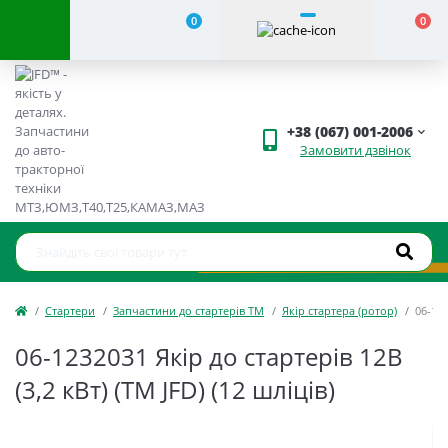
0
0
+38 (067) 001-2006
Замовити дзвінок
Стартери
Запчастини до стартерів ТМ
Якір стартера (ротор)
06-123
06-1232031 Якір до стартерів 12В
(3,2 кВт) (TM JFD) (12 шліців)